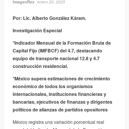
ImagenRex
enero 20, 2025
Reparó COMAPA fugas de agua potable en distintos sectores de la
ciudad
Por: Lic. Alberto González Káram.
Tamaulipas reforzará su política social para seguir reduciendo
niveles de pobreza extrema: Américo
Investigación Especial
*Indicador Mensual de la Formación Bruta de
Capital Fijo (IMFBCF) del 4.7, destacando
equipo de transporte nacional 12.8 y 4.7
construcción residencial.
*México supera estimaciones de crecimiento
económico de todos los organismos
internacionales, instituciones financieras y
bancarias, ejecutivos de finanzas y dirigentes
políticos de alianzas de partidos opositores
México registra una variación porcentual real