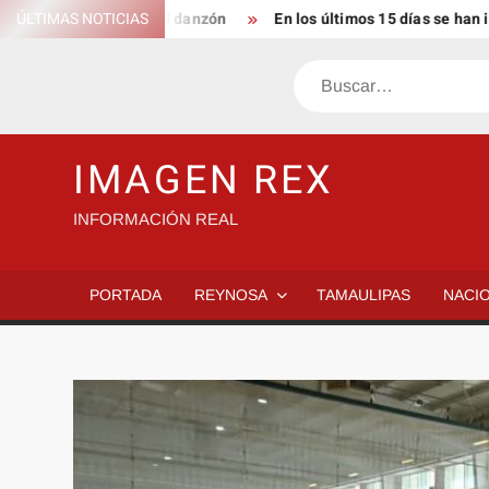
Saltar
a tradición del danzón
ÚLTIMAS NOTICIAS
En los últimos 15 días se han incremen
al
contenido
Buscar
IMAGEN REX
INFORMACIÓN REAL
PORTADA
REYNOSA
TAMAULIPAS
NACI