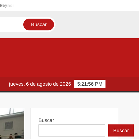
 nutrición durante la lactancia materna
Seguimos iluminando
jueves, 6 de agosto de 2026
5:21:58 PM
Buscar
Buscar