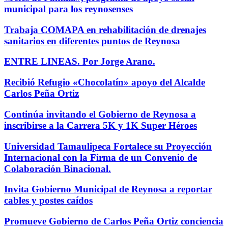
municipal para los reynosenses
Trabaja COMAPA en rehabilitación de drenajes
sanitarios en diferentes puntos de Reynosa
ENTRE LINEAS. Por Jorge Arano.
Recibió Refugio «Chocolatín» apoyo del Alcalde
Carlos Peña Ortiz
Continúa invitando el Gobierno de Reynosa a
inscribirse a la Carrera 5K y 1K Super Héroes
Universidad Tamaulipeca Fortalece su Proyección
Internacional con la Firma de un Convenio de
Colaboración Binacional.
Invita Gobierno Municipal de Reynosa a reportar
cables y postes caídos
Promueve Gobierno de Carlos Peña Ortiz conciencia