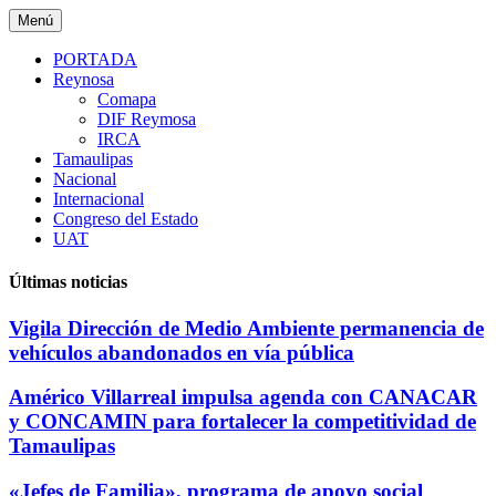
Saltar
Menú
al
contenido
PORTADA
Reynosa
Comapa
DIF Reymosa
IRCA
Tamaulipas
Nacional
Internacional
Congreso del Estado
UAT
Últimas noticias
Vigila Dirección de Medio Ambiente permanencia de
vehículos abandonados en vía pública
Américo Villarreal impulsa agenda con CANACAR
y CONCAMIN para fortalecer la competitividad de
Tamaulipas
«Jefes de Familia», programa de apoyo social