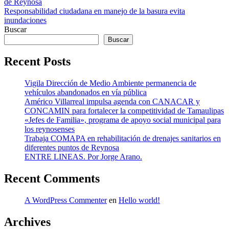
de Reynosa
de
Responsabilidad ciudadana en manejo de la basura evita
entradas
inundaciones
Buscar
Buscar
Recent Posts
Vigila Dirección de Medio Ambiente permanencia de
vehículos abandonados en vía pública
Américo Villarreal impulsa agenda con CANACAR y
CONCAMIN para fortalecer la competitividad de Tamaulipas
«Jefes de Familia», programa de apoyo social municipal para
los reynosenses
Trabaja COMAPA en rehabilitación de drenajes sanitarios en
diferentes puntos de Reynosa
ENTRE LINEAS. Por Jorge Arano.
Recent Comments
A WordPress Commenter
en
Hello world!
Archives