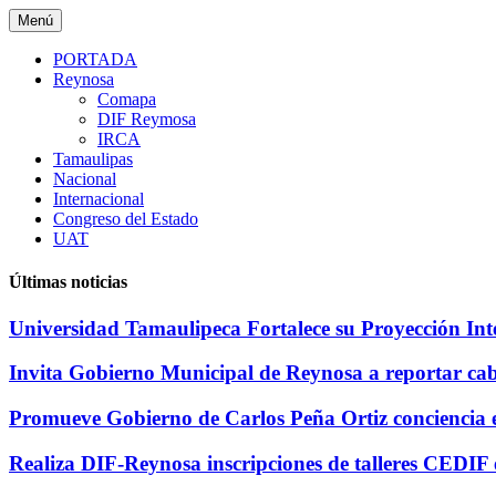
Saltar
Menú
al
contenido
PORTADA
Reynosa
Comapa
DIF Reymosa
IRCA
Tamaulipas
Nacional
Internacional
Congreso del Estado
UAT
Últimas noticias
Universidad Tamaulipeca Fortalece su Proyección Int
Invita Gobierno Municipal de Reynosa a reportar cabl
Promueve Gobierno de Carlos Peña Ortiz conciencia
Realiza DIF-Reynosa inscripciones de talleres CEDIF 