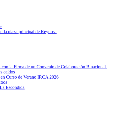
os
 en la plaza principal de Reynosa
l con la Firma de un Convenio de Colaboración Binacional.
es caídos
a en Curso de Verano IRCA 2026
tros
 La Escondida