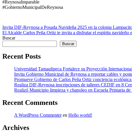
#ReynosaImparable
#GobiernoMunicipalDeReynosa
Navegación
Invita DIF-Reynosa a Posada Navideña 2025 en la colonia Lampacit
El Alcalde Carlos Peña Ortiz te invita a disfrutar el espíritu navideño
de
Buscar
entradas
Buscar
Recent Posts
Universidad Tamaulipeca Fortalece su Proyección Internaciona
Invita Gobierno Municipal de Reynosa a reportar cables y post
Promueve Gobierno de Carlos Peña Ortiz conciencia ecológic
Realiza DIF-Reynosa inscripciones de talleres CEDIF en 8 Cen
Realizó Municipio limpieza y chapoleo en Escuela Primaria de
Recent Comments
A WordPress Commenter
en
Hello world!
Archives