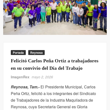
Recibieron familias de La Cañada a Carlos Peña Ortiz y el programa
Subsidio del Agua
Vigila Dirección de Medio Ambiente permanencia de vehículos
abandonados en vía pública
Portada
Reynosa
Felicitó Carlos Peña Ortiz a trabajadores
en su convivio del Día del Trabajo
ImagenRex
mayo 2, 2026
Reynosa, Tam.-
El Presidente Municipal, Carlos
Peña Ortiz, felicitó a los integrantes del Sindicato
de Trabajadores de la Industria Maquiladora de
Reynosa, cuya Secretaria General es Gloria