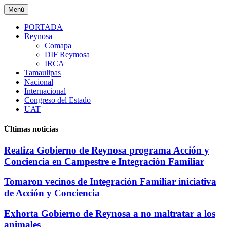
Saltar
Menú
al
contenido
PORTADA
Reynosa
Comapa
DIF Reymosa
IRCA
Tamaulipas
Nacional
Internacional
Congreso del Estado
UAT
Últimas noticias
Realiza Gobierno de Reynosa programa Acción y
Conciencia en Campestre e Integración Familiar
Tomaron vecinos de Integración Familiar iniciativa
de Acción y Conciencia
Exhorta Gobierno de Reynosa a no maltratar a los
animales