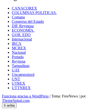
CANACOREX
COLUMNAS POLITICAS.
Comapa
Congreso del Estado
DIF Reymosa
ECONOMÍA.
GOB. EDO
Internacional
IRCA
MCREX
Nacional
Portada
Reynosa
Tamaulipas
UAT
Uncategorized
UNT
UTREX
UTTNREX
Funciona gracias a WordPress
|
Tema: FreeNews
|
por
ThemeSpiral.com
.
Ir arriba