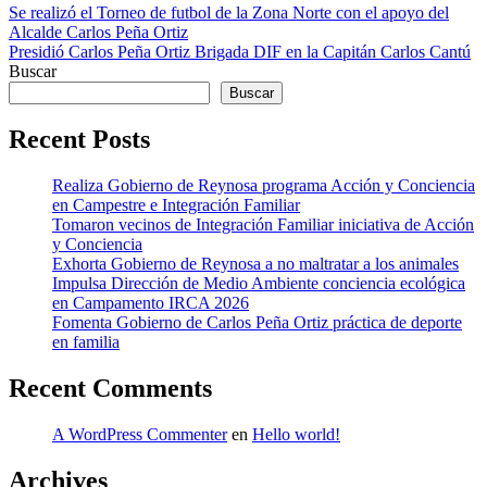
Navegación
Se realizó el Torneo de futbol de la Zona Norte con el apoyo del
Alcalde Carlos Peña Ortiz
de
Presidió Carlos Peña Ortiz Brigada DIF en la Capitán Carlos Cantú
entradas
Buscar
Buscar
Recent Posts
Realiza Gobierno de Reynosa programa Acción y Conciencia
en Campestre e Integración Familiar
Tomaron vecinos de Integración Familiar iniciativa de Acción
y Conciencia
Exhorta Gobierno de Reynosa a no maltratar a los animales
Impulsa Dirección de Medio Ambiente conciencia ecológica
en Campamento IRCA 2026
Fomenta Gobierno de Carlos Peña Ortiz práctica de deporte
en familia
Recent Comments
A WordPress Commenter
en
Hello world!
Archives