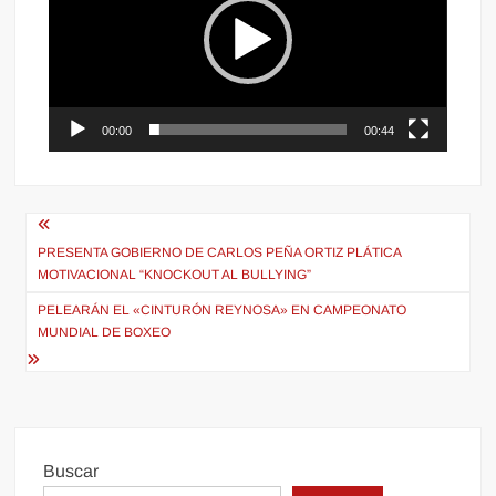
vídeo
00:00
00:44
Navegación
de
PRESENTA GOBIERNO DE CARLOS PEÑA ORTIZ PLÁTICA
MOTIVACIONAL “KNOCKOUT AL BULLYING”
entradas
PELEARÁN EL «CINTURÓN REYNOSA» EN CAMPEONATO
MUNDIAL DE BOXEO
Buscar