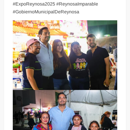
#ExpoReynosa2025 #ReynosaImparable
#GobiernoMunicipalDeReynosa