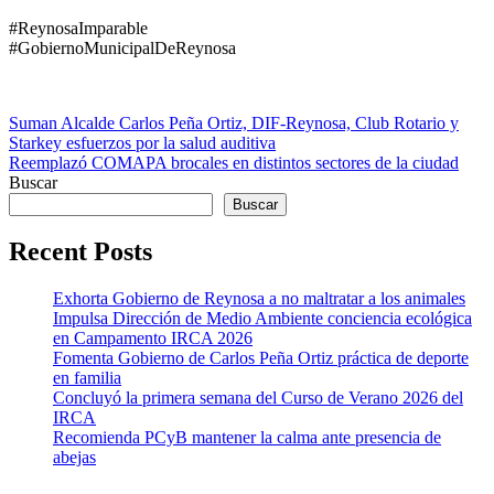
#ReynosaImparable
#GobiernoMunicipalDeReynosa
Navegación
Suman Alcalde Carlos Peña Ortiz, DIF-Reynosa, Club Rotario y
Starkey esfuerzos por la salud auditiva
de
Reemplazó COMAPA brocales en distintos sectores de la ciudad
entradas
Buscar
Buscar
Recent Posts
Exhorta Gobierno de Reynosa a no maltratar a los animales
Impulsa Dirección de Medio Ambiente conciencia ecológica
en Campamento IRCA 2026
Fomenta Gobierno de Carlos Peña Ortiz práctica de deporte
en familia
Concluyó la primera semana del Curso de Verano 2026 del
IRCA
Recomienda PCyB mantener la calma ante presencia de
abejas