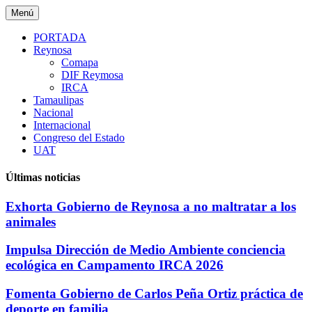
Saltar
Menú
al
contenido
PORTADA
Reynosa
Comapa
DIF Reymosa
IRCA
Tamaulipas
Nacional
Internacional
Congreso del Estado
UAT
Últimas noticias
Exhorta Gobierno de Reynosa a no maltratar a los
animales
Impulsa Dirección de Medio Ambiente conciencia
ecológica en Campamento IRCA 2026
Fomenta Gobierno de Carlos Peña Ortiz práctica de
deporte en familia