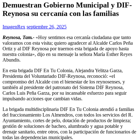
Demuestran Gobierno Municipal y DIF-
Reynosa su cercanía con las familias
ImagenRex
septiembre 26, 2025
Reynosa, Tam.-
«Hoy sentimos esa cercanía ciudadana que tanto
valoramos con esta visita; quiero agradecer al Alcalde Carlos Peña
Ortiz y al DIF Reynosa por traernos esta brigada de apoyo hasta
nuestra colonia», dijo en su mensaje la señora María Esther Reyes
Abundis.
En esta brigada DIF En Tu Colonia, Alejandra Yelitza Garza,
Presidenta del Voluntariado DIF-Reynosa, reconoció: «el
compromiso del Alcalde con el bienestar de los reynosenses, y
también al presidente del patronato del Sistema DIF Reynosa,
Carlos Luis Peña Garza, por su incansable esfuerzo para seguir
impulsando acciones que cambian vidas.
La brigada multidisciplinaria DIF En Tu Colonia atendió a familias
del fraccionamiento Los Almendros, con todos los servicios del R.
Ayuntamiento, cortes de pelo, dotación de productos de limpieza;
gestión de soluciones de bacheo, alumbrado y agua potable y
drenaje sanitario, entre otros, con la participación de funcionarios de
todas las dependencias municipales.