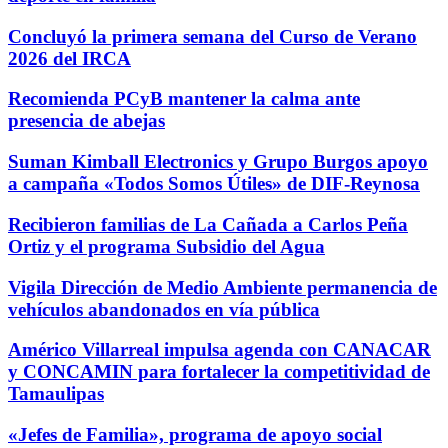
Concluyó la primera semana del Curso de Verano
2026 del IRCA
Recomienda PCyB mantener la calma ante
presencia de abejas
Suman Kimball Electronics y Grupo Burgos apoyo
a campaña «Todos Somos Útiles» de DIF-Reynosa
Recibieron familias de La Cañada a Carlos Peña
Ortiz y el programa Subsidio del Agua
Vigila Dirección de Medio Ambiente permanencia de
vehículos abandonados en vía pública
Américo Villarreal impulsa agenda con CANACAR
y CONCAMIN para fortalecer la competitividad de
Tamaulipas
«Jefes de Familia», programa de apoyo social