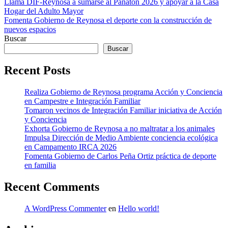
Navegación
Llama DIF-Reynosa a sumarse al Pañatón 2026 y apoyar a la Casa
Hogar del Adulto Mayor
de
Fomenta Gobierno de Reynosa el deporte con la construcción de
entradas
nuevos espacios
Buscar
Buscar
Recent Posts
Realiza Gobierno de Reynosa programa Acción y Conciencia
en Campestre e Integración Familiar
Tomaron vecinos de Integración Familiar iniciativa de Acción
y Conciencia
Exhorta Gobierno de Reynosa a no maltratar a los animales
Impulsa Dirección de Medio Ambiente conciencia ecológica
en Campamento IRCA 2026
Fomenta Gobierno de Carlos Peña Ortiz práctica de deporte
en familia
Recent Comments
A WordPress Commenter
en
Hello world!