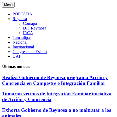
Saltar
Menú
al
contenido
PORTADA
Reynosa
Comapa
DIF Reymosa
IRCA
Tamaulipas
Nacional
Internacional
Congreso del Estado
UAT
Últimas noticias
Realiza Gobierno de Reynosa programa Acción y
Conciencia en Campestre e Integración Familiar
Tomaron vecinos de Integración Familiar iniciativa
de Acción y Conciencia
Exhorta Gobierno de Reynosa a no maltratar a los
animales