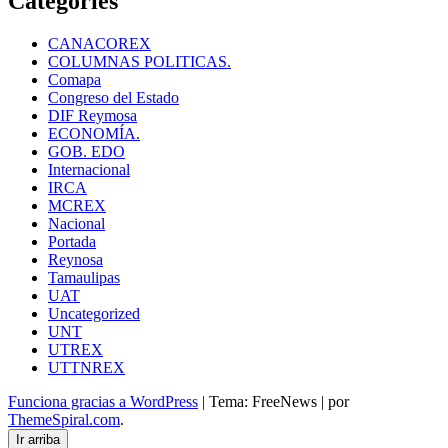
Categories
CANACOREX
COLUMNAS POLITICAS.
Comapa
Congreso del Estado
DIF Reymosa
ECONOMÍA.
GOB. EDO
Internacional
IRCA
MCREX
Nacional
Portada
Reynosa
Tamaulipas
UAT
Uncategorized
UNT
UTREX
UTTNREX
Funciona gracias a WordPress
|
Tema: FreeNews
|
por
ThemeSpiral.com
.
Ir arriba