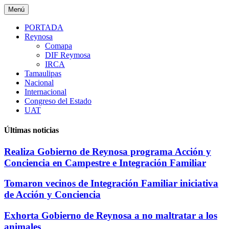
Saltar
Menú
al
contenido
PORTADA
Reynosa
Comapa
DIF Reymosa
IRCA
Tamaulipas
Nacional
Internacional
Congreso del Estado
UAT
Últimas noticias
Realiza Gobierno de Reynosa programa Acción y
Conciencia en Campestre e Integración Familiar
Tomaron vecinos de Integración Familiar iniciativa
de Acción y Conciencia
Exhorta Gobierno de Reynosa a no maltratar a los
animales