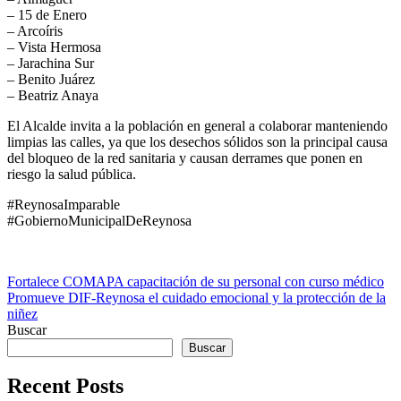
– 15 de Enero
– Arcoíris
– Vista Hermosa
– Jarachina Sur
– Benito Juárez
– Beatriz Anaya
El Alcalde invita a la población en general a colaborar manteniendo
limpias las calles, ya que los desechos sólidos son la principal causa
del bloqueo de la red sanitaria y causan derrames que ponen en
riesgo la salud pública.
#ReynosaImparable
#GobiernoMunicipalDeReynosa
Navegación
Fortalece COMAPA capacitación de su personal con curso médico
Promueve DIF-Reynosa el cuidado emocional y la protección de la
de
niñez
entradas
Buscar
Buscar
Recent Posts