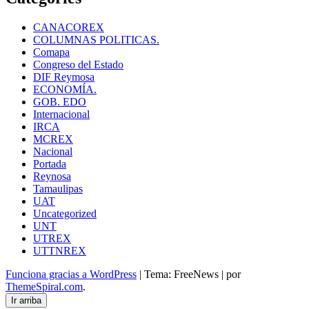
CANACOREX
COLUMNAS POLITICAS.
Comapa
Congreso del Estado
DIF Reymosa
ECONOMÍA.
GOB. EDO
Internacional
IRCA
MCREX
Nacional
Portada
Reynosa
Tamaulipas
UAT
Uncategorized
UNT
UTREX
UTTNREX
Funciona gracias a WordPress
|
Tema: FreeNews
|
por
ThemeSpiral.com
.
Ir arriba