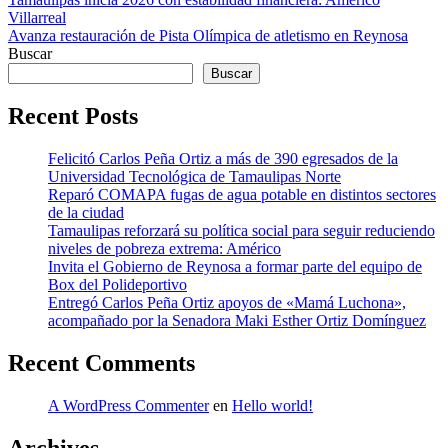
Navegación
Villarreal
de
Avanza restauración de Pista Olímpica de atletismo en Reynosa
entradas
Buscar
Buscar
Recent Posts
Felicitó Carlos Peña Ortiz a más de 390 egresados de la
Universidad Tecnológica de Tamaulipas Norte
Reparó COMAPA fugas de agua potable en distintos sectores
de la ciudad
Tamaulipas reforzará su política social para seguir reduciendo
niveles de pobreza extrema: Américo
Invita el Gobierno de Reynosa a formar parte del equipo de
Box del Polideportivo
Entregó Carlos Peña Ortiz apoyos de «Mamá Luchona»,
acompañado por la Senadora Maki Esther Ortiz Domínguez
Recent Comments
A WordPress Commenter
en
Hello world!