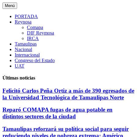
Saltar
Menú
al
contenido
PORTADA
Reynosa
Comapa
DIF Reymosa
IRCA
Tamaulipas
Nacional
Internacional
Congreso del Estado
UAT
Últimas noticias
Felicitó Carlos Peña Ortiz a más de 390 egresados de
la Universidad Tecnológica de Tamaulipas Norte
Reparó COMAPA fugas de agua potable en
distintos sectores de la ciudad
Tamaulipas reforzará su política social para seguir
reduciendo niveles de pobreza extrema: Américo