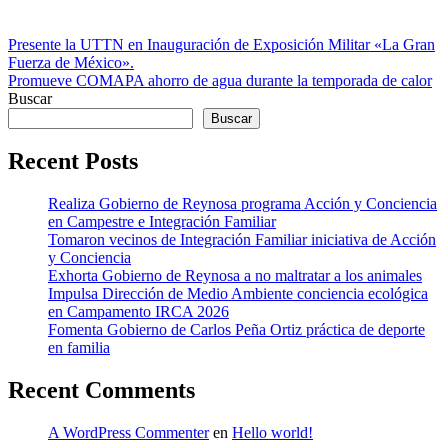
Navegación
Presente la UTTN en Inauguración de Exposición Militar «La Gran
Fuerza de México».
de
Promueve COMAPA ahorro de agua durante la temporada de calor
entradas
Buscar
Buscar
Recent Posts
Realiza Gobierno de Reynosa programa Acción y Conciencia
en Campestre e Integración Familiar
Tomaron vecinos de Integración Familiar iniciativa de Acción
y Conciencia
Exhorta Gobierno de Reynosa a no maltratar a los animales
Impulsa Dirección de Medio Ambiente conciencia ecológica
en Campamento IRCA 2026
Fomenta Gobierno de Carlos Peña Ortiz práctica de deporte
en familia
Recent Comments
A WordPress Commenter
en
Hello world!