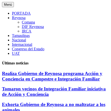
Saltar
Menú
al
contenido
PORTADA
Reynosa
Comapa
DIF Reymosa
IRCA
Tamaulipas
Nacional
Internacional
Congreso del Estado
UAT
Últimas noticias
Realiza Gobierno de Reynosa programa Acción y
Conciencia en Campestre e Integración Familiar
Tomaron vecinos de Integración Familiar iniciativa
de Acción y Conciencia
Exhorta Gobierno de Reynosa a no maltratar a los
animales