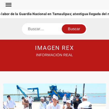
Saltar
al
r de la Guardia Nacional en Tamaulipas; atestigua llegada del nuev
contenido
Buscar
IMAGEN REX
INFORMACIÓN REAL