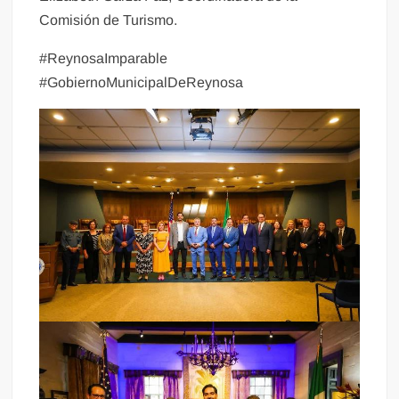
Comisión de Turismo.
#ReynosaImparable
#GobiernoMunicipalDeReynosa