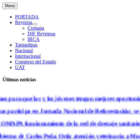
Saltar
Menú
al
contenido
PORTADA
Reynosa
Comapa
DIF Reymosa
IRCA
Tamaulipas
Nacional
Internacional
Congreso del Estado
UAT
Últimas noticias
 para que las y los jóvenes tengan mejores oportunida
participa en Jornada Nacional de Reforestación; se p
APA funcionamiento de la red de drenaje sanitario en
erno de Carlos Peña Ortiz atención veterinaria a Mund