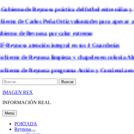
bierno de Reynosa práctica del futbol entre niñas y n
rno de Carlos Peña Ortiz voluntades para apoyar a niñ
ierno de Reynosa por calor extremo
-Reynosa atención integral en sus 4 Guarderías
bierno de Reynosa limpieza y chapoleo en colonia Alm
bierno de Reynosa programa Acción y Conciencia en C
Buscar
IMAGEN REX
INFORMACIÓN REAL
Menú
PORTADA
Reynosa