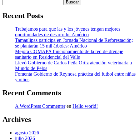
Buscar
Recent Posts
Trabajamos para que las y los jóvenes tengan mejores
oportunidades de desarrollo: Américo
Tamaulipas participa en Jornada Nacional de Reforestación;
se plantarán 15 mil árboles: Américo
Mejora COMAPA funcionamiento de la red de drenaje
sanitario en Residencial del Valle
Llevó Gobierno de Carlos Peña Ortiz atención veterinaria a
Mundo de Pelos
Fomenta Gobierno de Reynosa práctica del futbol entre niñas
y niños
Recent Comments
A WordPress Commenter
en
Hello world!
Archives
agosto 2026
julio 2026