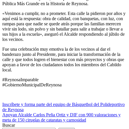
Pública Más Grande en la Historia de Reynosa.
«Venimos a cumplir, no a prometer. Esta calle la pidieron por años y
aquí está la respuesta: obra de calidad, con banquetas, con luz, con
rampas para que nadie se quede atrás porque las familias merecen
vivir sin lodo, sin polvo y sin batallar para salir a trabajar o llevar a
sus hijos a la escuela», aseguró el Alcalde respondiendo al júbilo de
los vecinos.
Fue una celebración muy emotiva la de los vecinos al dar el
banderazo junto al Presidente, para iniciar la transformación de la
calle y que todos logren el bienestar con más proyectos y obras que
apoyan a favor de los ciudadanos todos los miembros del Cabildo
local.
#ReynosaImparable
#GobiernoMunicipalDeReynosa
Navegación
Inscríbete y forma parte del equipo de Básquetbol del Polideportivo
de Reynosa
de
Apoyan Alcalde Carlos Peña Ortiz y DIF con 900 valoraciones y
entradas
meta de 150 cirugías de cataratas y carnosidad
Buscar