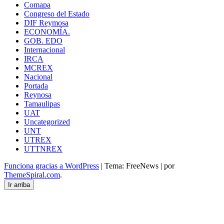
Comapa
Congreso del Estado
DIF Reymosa
ECONOMÍA.
GOB. EDO
Internacional
IRCA
MCREX
Nacional
Portada
Reynosa
Tamaulipas
UAT
Uncategorized
UNT
UTREX
UTTNREX
Funciona gracias a WordPress
|
Tema: FreeNews
|
por
ThemeSpiral.com
.
Ir arriba