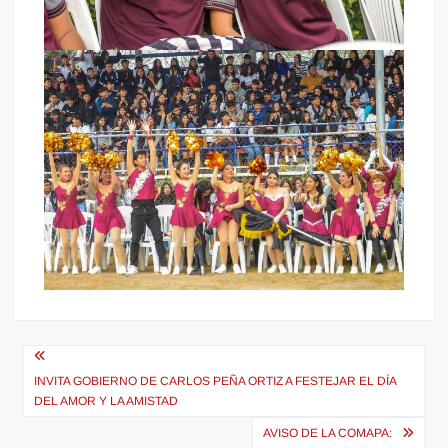
Navegación
de
INVITA GOBIERNO DE CARLOS PEÑA ORTIZ A FESTEJAR EL DÍA
DEL AMOR Y LA AMISTAD
entradas
AVISO DE LA COMAPA: