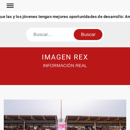
Saltar
al
las y los jóvenes tengan mejores oportunidades de desarrollo: Amér
contenido
Buscar
IMAGEN REX
INFORMACIÓN REAL