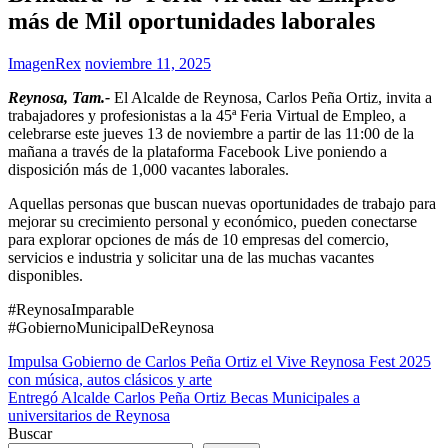
más de Mil oportunidades laborales
ImagenRex
noviembre 11, 2025
Reynosa, Tam.-
El Alcalde de Reynosa, Carlos Peña Ortiz, invita a
trabajadores y profesionistas a la 45ª Feria Virtual de Empleo, a
celebrarse este jueves 13 de noviembre a partir de las 11:00 de la
mañana a través de la plataforma Facebook Live poniendo a
disposición más de 1,000 vacantes laborales.
Aquellas personas que buscan nuevas oportunidades de trabajo para
mejorar su crecimiento personal y económico, pueden conectarse
para explorar opciones de más de 10 empresas del comercio,
servicios e industria y solicitar una de las muchas vacantes
disponibles.
#ReynosaImparable
#GobiernoMunicipalDeReynosa
Navegación
Impulsa Gobierno de Carlos Peña Ortiz el Vive Reynosa Fest 2025
con música, autos clásicos y arte
de
Entregó Alcalde Carlos Peña Ortiz Becas Municipales a
entradas
universitarios de Reynosa
Buscar