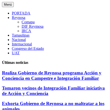
Saltar
Menú
al
contenido
PORTADA
Reynosa
Comapa
DIF Reymosa
IRCA
Tamaulipas
Nacional
Internacional
Congreso del Estado
UAT
Últimas noticias
Realiza Gobierno de Reynosa programa Acción y
Conciencia en Campestre e Integración Familiar
Tomaron vecinos de Integración Familiar iniciativa
de Acción y Conciencia
Exhorta Gobierno de Reynosa a no maltratar a los
animales