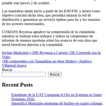
potable este jueves 2 de octubre.
Las maniobras darán inicio a partir de las 8:00 P.M. y tienen como
objetivo concluir dicha obra, que permitirá mejorar la red de
distribución y garantizar un servicio óptimo para las y los usuarios
de los sectores mencionados.
COMAPA Reynosa agradece la comprensión de la ciudadanía
mientras se realizan estos trabajos y reitera su compromiso de
informar de manera oportuna sobre los avances de esta obra que
traerá beneficios directos a la comunidad.
Navegación
Invitan Municipio y DIF-Reynosa a Carrera «5K Corriendo por la
Vida»
de
«Mi compromiso con Tamaulipas no tiene límites»: Américo
entradas
Villarreal Anaya
Buscar
Buscar
Recent Posts
Estudiante de la UAT Conquista el Oro en Esgrima en Santo
Domingo 2026.
Intensificó Municipio programa de bacheo en cuatro colonias