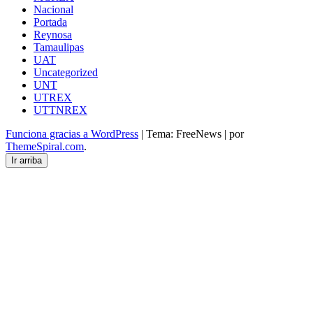
Nacional
Portada
Reynosa
Tamaulipas
UAT
Uncategorized
UNT
UTREX
UTTNREX
Funciona gracias a WordPress
|
Tema: FreeNews
|
por
ThemeSpiral.com
.
Ir arriba