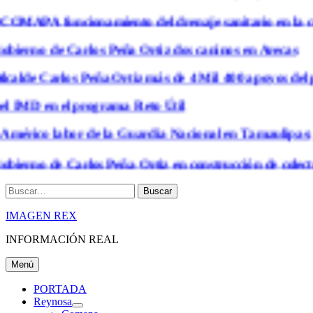
OMAPA funcionamiento del drenaje sanitario en la co
ierno de Carlos Peña Ortiz dos caninos en Arecas
calde Carlos Peña Ortiz más de 4 Mil 400 apoyos de
l IMD en el programa Reto Útil
érico labor de la Guardia Nacional en Tamaulipas; ate
erno de Carlos Peña Ortiz en construcción de colector 
Buscar
IMAGEN REX
INFORMACIÓN REAL
Menú
PORTADA
Reynosa