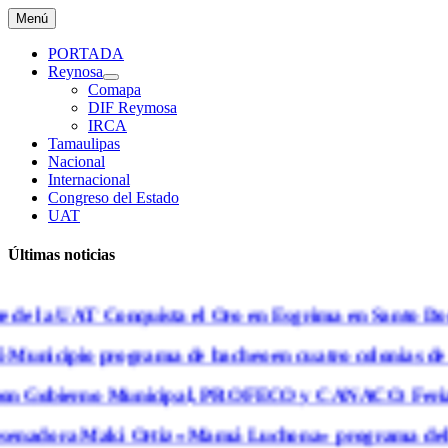
Saltar
Menú
al
contenido
PORTADA
Reynosa
Comapa
DIF Reymosa
IRCA
Tamaulipas
Nacional
Internacional
Congreso del Estado
UAT
Últimas noticias
de la UAT Conquista el Oro en Esgrima en Santo Dom
 Municipio programa de bacheo en cuatro colonias de 
 Gobierno Municipal, PROFECO y CANACO: Feria de
enadora Maki Ortiz «Mamá Luchona» programa del alc