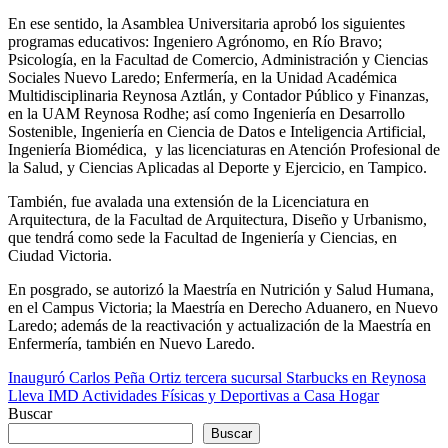
En ese sentido, la Asamblea Universitaria aprobó los siguientes
programas educativos: Ingeniero Agrónomo, en Río Bravo;
Psicología, en la Facultad de Comercio, Administración y Ciencias
Sociales Nuevo Laredo; Enfermería, en la Unidad Académica
Multidisciplinaria Reynosa Aztlán, y Contador Público y Finanzas,
en la UAM Reynosa Rodhe; así como Ingeniería en Desarrollo
Sostenible, Ingeniería en Ciencia de Datos e Inteligencia Artificial,
Ingeniería Biomédica, y las licenciaturas en Atención Profesional de
la Salud, y Ciencias Aplicadas al Deporte y Ejercicio, en Tampico.
También, fue avalada una extensión de la Licenciatura en
Arquitectura, de la Facultad de Arquitectura, Diseño y Urbanismo,
que tendrá como sede la Facultad de Ingeniería y Ciencias, en
Ciudad Victoria.
En posgrado, se autorizó la Maestría en Nutrición y Salud Humana,
en el Campus Victoria; la Maestría en Derecho Aduanero, en Nuevo
Laredo; además de la reactivación y actualización de la Maestría en
Enfermería, también en Nuevo Laredo.
Navegación
Inauguró Carlos Peña Ortiz tercera sucursal Starbucks en Reynosa
Lleva IMD Actividades Físicas y Deportivas a Casa Hogar
de
Buscar
entradas
Buscar