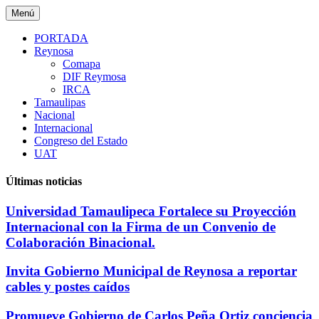
Saltar
Menú
al
contenido
PORTADA
Reynosa
Comapa
DIF Reymosa
IRCA
Tamaulipas
Nacional
Internacional
Congreso del Estado
UAT
Últimas noticias
Universidad Tamaulipeca Fortalece su Proyección
Internacional con la Firma de un Convenio de
Colaboración Binacional.
Invita Gobierno Municipal de Reynosa a reportar
cables y postes caídos
Promueve Gobierno de Carlos Peña Ortiz conciencia