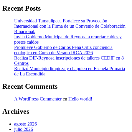
Recent Posts
Universidad Tamaulipeca Fortalece su Proyección
Internacional con la Firma de un Convenio de Colaboración
Binacional.
Invita Gobierno Municipal de Reynosa a reportar cables y
postes caídos
Promueve Gobierno de Carlos Peña Ortiz conciencia
ecológica en Curso de Verano IRCA 2026
Realiza DIF-Reynosa inscripciones de talleres CEDIF en 8
Centros
Realizó Municipio limpieza y chapoleo en Escuela Primaria
de La Escondida
Recent Comments
A WordPress Commenter
en
Hello world!
Archives
agosto 2026
julio 2026