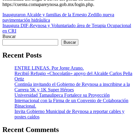
https://cuenta.comapareynosa.gob.mx/login.php.
Navegación
Inauguraron Alcalde y familias de la Ernesto Zedillo nueva
pavimentación hidráulica
de
Inaugura DIF-Reynosa y Voluntariado área de Terapia Ocupacional
entradas
en CRI
Buscar
Buscar
Recent Posts
ENTRE LINEAS. Por Jorge Arano.
Recibió Refugio «Chocolatín» apoyo del Alcalde Carlos Peña
Ortiz
Continúa invitando el Gobierno de Reynosa a inscribirse a la
Carrera 5K y 1K Super Héroes
Universidad Tamaulipeca Fortalece su Proyección
Internacional con la Firma de un Convenio de Colaboración
Binacional.
Invita Gobierno Municipal de Reynosa a reportar cables y
postes caídos
Recent Comments