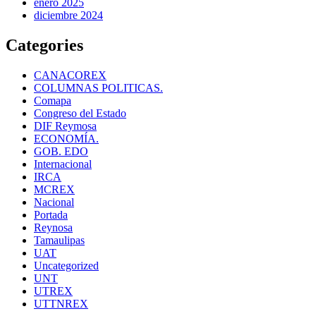
enero 2025
diciembre 2024
Categories
CANACOREX
COLUMNAS POLITICAS.
Comapa
Congreso del Estado
DIF Reymosa
ECONOMÍA.
GOB. EDO
Internacional
IRCA
MCREX
Nacional
Portada
Reynosa
Tamaulipas
UAT
Uncategorized
UNT
UTREX
UTTNREX