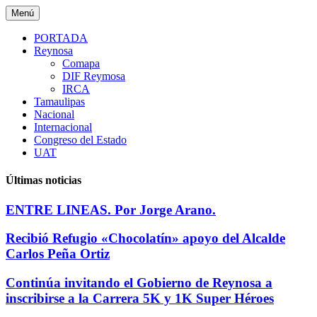
Saltar
Menú
al
contenido
PORTADA
Reynosa
Comapa
DIF Reymosa
IRCA
Tamaulipas
Nacional
Internacional
Congreso del Estado
UAT
Últimas noticias
ENTRE LINEAS. Por Jorge Arano.
Recibió Refugio «Chocolatín» apoyo del Alcalde
Carlos Peña Ortiz
Continúa invitando el Gobierno de Reynosa a
inscribirse a la Carrera 5K y 1K Super Héroes