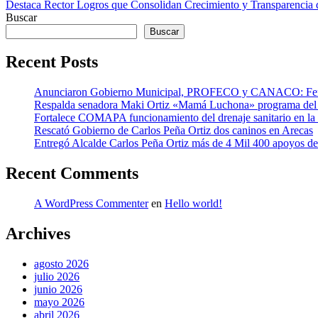
Destaca Rector Logros que Consolidan Crecimiento y Transparencia 
de
Buscar
entradas
Buscar
Recent Posts
Anunciaron Gobierno Municipal, PROFECO y CANACO: Feria
Respalda senadora Maki Ortiz «Mamá Luchona» programa del a
Fortalece COMAPA funcionamiento del drenaje sanitario en la
Rescató Gobierno de Carlos Peña Ortiz dos caninos en Arecas
Entregó Alcalde Carlos Peña Ortiz más de 4 Mil 400 apoyos 
Recent Comments
A WordPress Commenter
en
Hello world!
Archives
agosto 2026
julio 2026
junio 2026
mayo 2026
abril 2026