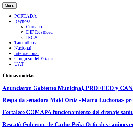
Saltar
Menú
al
contenido
PORTADA
Reynosa
Comapa
DIF Reymosa
IRCA
Tamaulipas
Nacional
Internacional
Congreso del Estado
UAT
Últimas noticias
Anunciaron Gobierno Municipal, PROFECO y CANAC
Respalda senadora Maki Ortiz «Mamá Luchona» prog
Fortalece COMAPA funcionamiento del drenaje sanita
Rescató Gobierno de Carlos Peña Ortiz dos caninos e