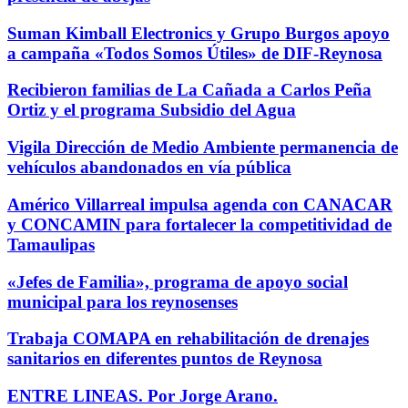
Suman Kimball Electronics y Grupo Burgos apoyo
a campaña «Todos Somos Útiles» de DIF-Reynosa
Recibieron familias de La Cañada a Carlos Peña
Ortiz y el programa Subsidio del Agua
Vigila Dirección de Medio Ambiente permanencia de
vehículos abandonados en vía pública
Américo Villarreal impulsa agenda con CANACAR
y CONCAMIN para fortalecer la competitividad de
Tamaulipas
«Jefes de Familia», programa de apoyo social
municipal para los reynosenses
Trabaja COMAPA en rehabilitación de drenajes
sanitarios en diferentes puntos de Reynosa
ENTRE LINEAS. Por Jorge Arano.