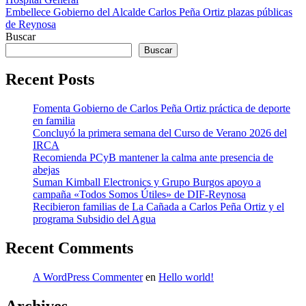
de
Embellece Gobierno del Alcalde Carlos Peña Ortiz plazas públicas
entradas
de Reynosa
Buscar
Buscar
Recent Posts
Fomenta Gobierno de Carlos Peña Ortiz práctica de deporte
en familia
Concluyó la primera semana del Curso de Verano 2026 del
IRCA
Recomienda PCyB mantener la calma ante presencia de
abejas
Suman Kimball Electronics y Grupo Burgos apoyo a
campaña «Todos Somos Útiles» de DIF-Reynosa
Recibieron familias de La Cañada a Carlos Peña Ortiz y el
programa Subsidio del Agua
Recent Comments
A WordPress Commenter
en
Hello world!