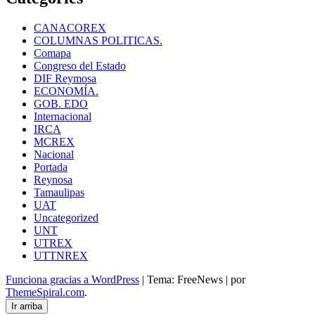
CANACOREX
COLUMNAS POLITICAS.
Comapa
Congreso del Estado
DIF Reymosa
ECONOMÍA.
GOB. EDO
Internacional
IRCA
MCREX
Nacional
Portada
Reynosa
Tamaulipas
UAT
Uncategorized
UNT
UTREX
UTTNREX
Funciona gracias a WordPress
|
Tema: FreeNews
|
por
ThemeSpiral.com
.
Ir arriba