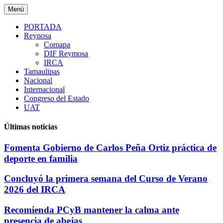
Saltar
Menú
al
contenido
PORTADA
Reynosa
Comapa
DIF Reymosa
IRCA
Tamaulipas
Nacional
Internacional
Congreso del Estado
UAT
Últimas noticias
Fomenta Gobierno de Carlos Peña Ortiz práctica de
deporte en familia
Concluyó la primera semana del Curso de Verano
2026 del IRCA
Recomienda PCyB mantener la calma ante
presencia de abejas