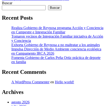
entradas
Buscar
Buscar
Recent Posts
Realiza Gobierno de Reynosa programa Acción y Conciencia
en Campestre e Integración Familiar
Tomaron vecinos de Integración Familiar iniciativa de Acción
y Conciencia
Exhorta Gobierno de Reynosa a no maltratar a los animales
Impulsa Dirección de Medio Ambiente conciencia ecológica
en Campamento IRCA 2026
Fomenta Gobierno de Carlos Peña Ortiz práctica de deporte
en familia
Recent Comments
A WordPress Commenter
en
Hello world!
Archives
agosto 2026