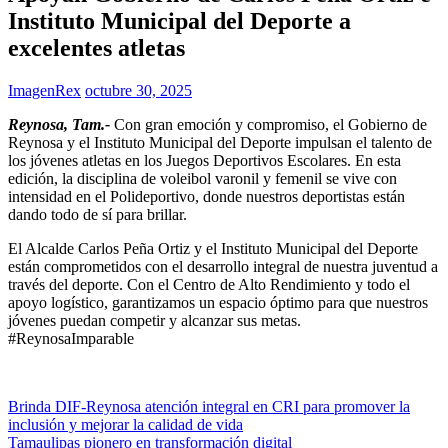
Instituto Municipal del Deporte a
excelentes atletas
ImagenRex
octubre 30, 2025
Reynosa, Tam.-
Con gran emoción y compromiso, el Gobierno de
Reynosa y el Instituto Municipal del Deporte impulsan el talento de
los jóvenes atletas en los Juegos Deportivos Escolares. En esta
edición, la disciplina de voleibol varonil y femenil se vive con
intensidad en el Polideportivo, donde nuestros deportistas están
dando todo de sí para brillar.
El Alcalde Carlos Peña Ortiz y el Instituto Municipal del Deporte
están comprometidos con el desarrollo integral de nuestra juventud a
través del deporte. Con el Centro de Alto Rendimiento y todo el
apoyo logístico, garantizamos un espacio óptimo para que nuestros
jóvenes puedan competir y alcanzar sus metas.
#ReynosaImparable
Navegación
Brinda DIF-Reynosa atención integral en CRI para promover la
inclusión y mejorar la calidad de vida
de
Tamaulipas pionero en transformación digital