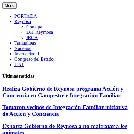
Saltar
Menú
al
contenido
PORTADA
Reynosa
Comapa
DIF Reymosa
IRCA
Tamaulipas
Nacional
Internacional
Congreso del Estado
UAT
Últimas noticias
Realiza Gobierno de Reynosa programa Acción y
Conciencia en Campestre e Integración Familiar
Tomaron vecinos de Integración Familiar iniciativa
de Acción y Conciencia
Exhorta Gobierno de Reynosa a no maltratar a los
animales