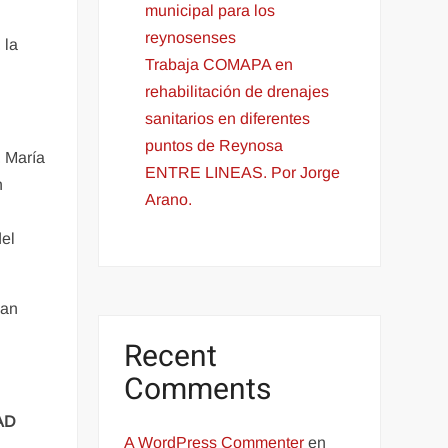
municipal para los
reynosenses
 la
Trabaja COMAPA en
rehabilitación de drenajes
sanitarios en diferentes
puntos de Reynosa
, María
ENTRE LINEAS. Por Jorge
n
Arano.
del
gan
Recent
Comments
AD
A WordPress Commenter
en