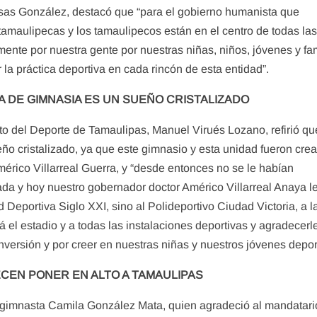
 Casas González, destacó que “para el gobierno humanista que
tamaulipecas y los tamaulipecos están en el centro de todas la
ente por nuestra gente por nuestras niñas, niños, jóvenes y fa
la práctica deportiva en cada rincón de esta entidad”.
 DE GIMNASIA ES UN SUEÑO CRISTALIZADO
tuto del Deporte de Tamaulipas, Manuel Virués Lozano, refirió qu
ño cristalizado, ya que este gimnasio y esta unidad fueron cre
érico Villarreal Guerra, y “desde entonces no se le habían
da y hoy nuestro gobernador doctor Américo Villarreal Anaya le
Deportiva Siglo XXI, sino al Polideportivo Ciudad Victoria, a l
 el estadio y a todas las instalaciones deportivas y agradecerl
versión y por creer en nuestras niñas y nuestros jóvenes deport
CEN PONER EN ALTO A TAMAULIPAS
a gimnasta Camila González Mata, quien agradeció al mandatari