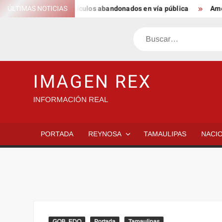
Saltar
 permanencia de vehículos abandonados en vía pública
ÚLTIMAS NOTICIAS
Améric
al
contenido
Buscar
IMAGEN REX
INFORMACIÓN REAL
PORTADA
REYNOSA
TAMAULIPAS
NACI
GOB. EDO
Portada
Tamaulipas