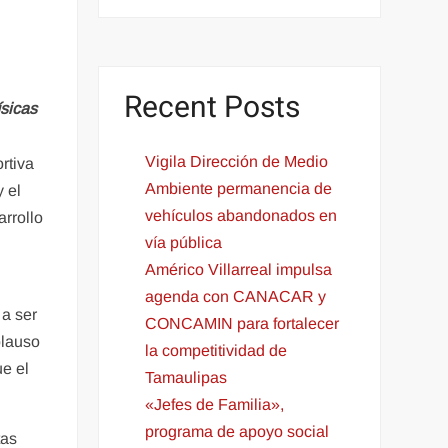
Recent Posts
ísicas
Vigila Dirección de Medio
rtiva
Ambiente permanencia de
 el
vehículos abandonados en
rrollo
vía pública
Américo Villarreal impulsa
agenda con CANACAR y
 a ser
CONCAMIN para fortalecer
plauso
la competitividad de
ue el
Tamaulipas
«Jefes de Familia»,
programa de apoyo social
tas