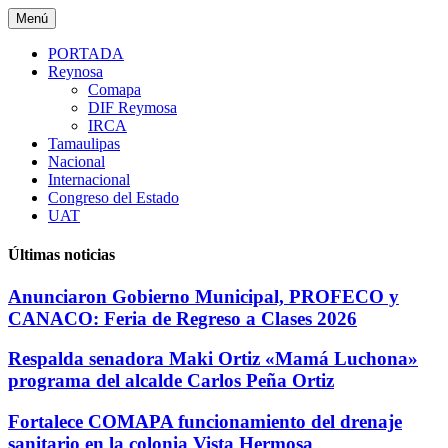
Saltar
Menú
al
contenido
PORTADA
Reynosa
Comapa
DIF Reymosa
IRCA
Tamaulipas
Nacional
Internacional
Congreso del Estado
UAT
Últimas noticias
Anunciaron Gobierno Municipal, PROFECO y
CANACO: Feria de Regreso a Clases 2026
Respalda senadora Maki Ortiz «Mamá Luchona»
programa del alcalde Carlos Peña Ortiz
Fortalece COMAPA funcionamiento del drenaje
sanitario en la colonia Vista Hermosa