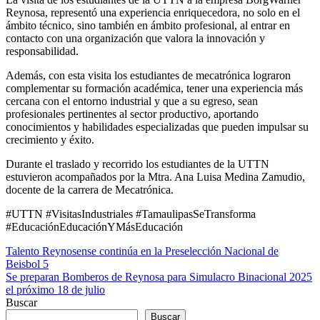
Reynosa, representó una experiencia enriquecedora, no solo en el
ámbito técnico, sino también en ámbito profesional, al entrar en
contacto con una organización que valora la innovación y
responsabilidad.
Además, con esta visita los estudiantes de mecatrónica lograron
complementar su formación académica, tener una experiencia más
cercana con el entorno industrial y que a su egreso, sean
profesionales pertinentes al sector productivo, aportando
conocimientos y habilidades especializadas que pueden impulsar su
crecimiento y éxito.
Durante el traslado y recorrido los estudiantes de la UTTN
estuvieron acompañados por la Mtra. Ana Luisa Medina Zamudio,
docente de la carrera de Mecatrónica.
#UTTN #VisitasIndustriales #TamaulipasSeTransforma
#EducaciónEducaciónYMásEducación
Navegación
Talento Reynosense continúa en la Preselección Nacional de
Beisbol 5
de
Se preparan Bomberos de Reynosa para Simulacro Binacional 2025
entradas
el próximo 18 de julio
Buscar
Buscar