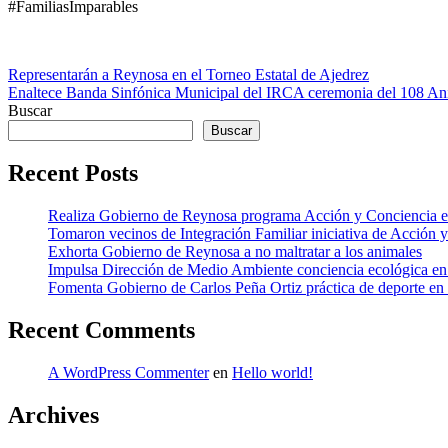
#FamiliasImparables
Navegación
Representarán a Reynosa en el Torneo Estatal de Ajedrez
Enaltece Banda Sinfónica Municipal del IRCA ceremonia del 108 Ani
de
Buscar
entradas
Buscar
Recent Posts
Realiza Gobierno de Reynosa programa Acción y Conciencia en
Tomaron vecinos de Integración Familiar iniciativa de Acción 
Exhorta Gobierno de Reynosa a no maltratar a los animales
Impulsa Dirección de Medio Ambiente conciencia ecológica
Fomenta Gobierno de Carlos Peña Ortiz práctica de deporte en 
Recent Comments
A WordPress Commenter
en
Hello world!
Archives