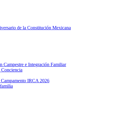
versario de la Constitución Mexicana
 Campestre e Integración Familiar
y Conciencia
 en Campamento IRCA 2026
familia