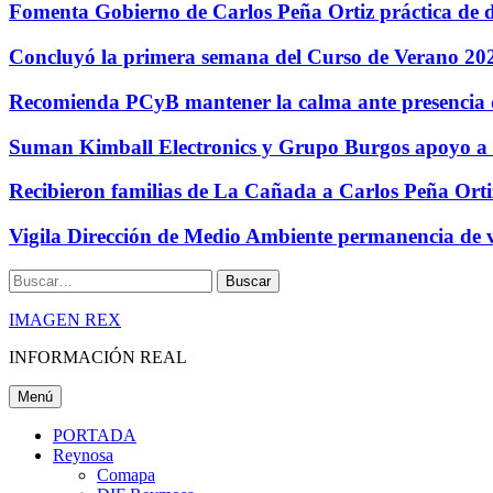
Fomenta Gobierno de Carlos Peña Ortiz práctica de d
Concluyó la primera semana del Curso de Verano 20
Recomienda PCyB mantener la calma ante presencia 
Suman Kimball Electronics y Grupo Burgos apoyo a
Recibieron familias de La Cañada a Carlos Peña Orti
Vigila Dirección de Medio Ambiente permanencia de 
Buscar
IMAGEN REX
INFORMACIÓN REAL
Menú
PORTADA
Reynosa
Comapa