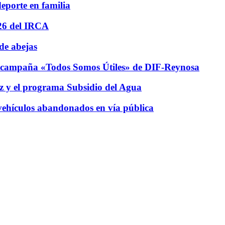
eporte en familia
26 del IRCA
de abejas
 campaña «Todos Somos Útiles» de DIF-Reynosa
z y el programa Subsidio del Agua
vehículos abandonados en vía pública