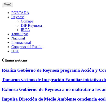
Saltar
Menú
al
contenido
PORTADA
Reynosa
Comapa
DIF Reymosa
IRCA
Tamaulipas
Nacional
Internacional
Congreso del Estado
UAT
Últimas noticias
Realiza Gobierno de Reynosa programa Acción y Conc
Tomaron vecinos de Integración Familiar iniciativa d
Exhorta Gobierno de Reynosa a no maltratar a los a
Impulsa Dirección de Medio Ambiente conciencia e