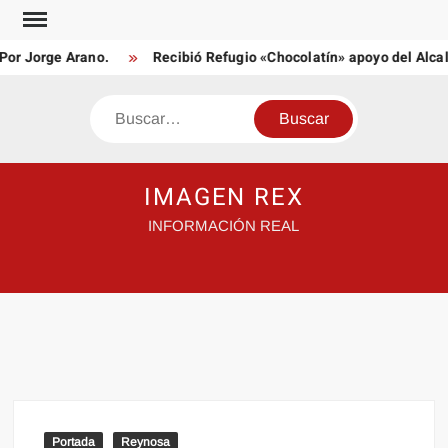
Saltar
al
or Jorge Arano.
Recibió Refugio «Chocolatín» apoyo del Alcal
contenido
Buscar
IMAGEN REX
INFORMACIÓN REAL
Portada
Reynosa